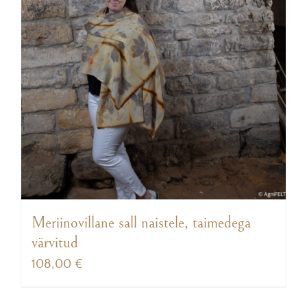
Meriinovillane sall naistele, taimedega
värvitud
108,00
€