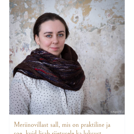
Meriinovillast sall, mis on praktiline ja
soe, kuid lisab riietusele ka luksust