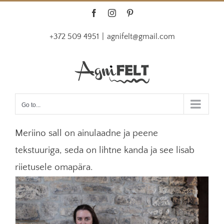
Skip
Facebook
Instagram
Pinterest
to
+372 509 4951
|
agnifelt@gmail.com
content
Go to...
Meriino
sall
on
ainulaadne
ja peene
tekstuuriga,
seda on
lihtne kanda ja see lisa
b
r
iietusele
omapära
.