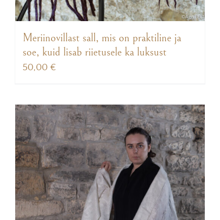
Meriinovillast sall, mis on praktiline ja
soe, kuid lisab riietusele ka luksust
50,00
€