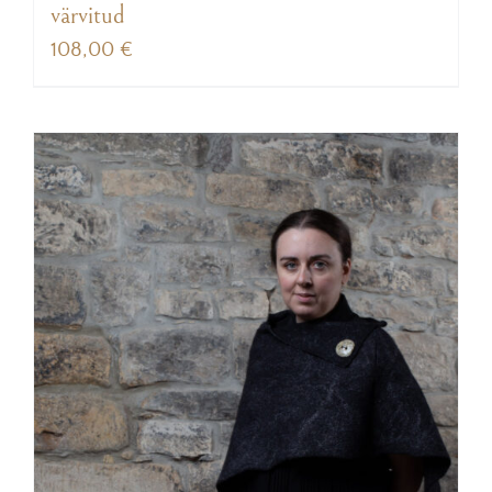
värvitud
108,00
€