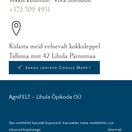
Tekkis küsimusi? Võta ühendust
+372 509 4951
Külasta meid eelnevalt kokkuleppel
Tallinna mnt 42 Lihula Pärnumaa
Saada juhised Google Maps`i
AgniFELT – Lihula Õpikoda OÜ
See veebileht kasutab küpsiseid. Kasutades meie veebilehte,
Loe
Müügitingimused
Tagastamine
Toote hooldus
nõustud küpsistega.
lähemalt