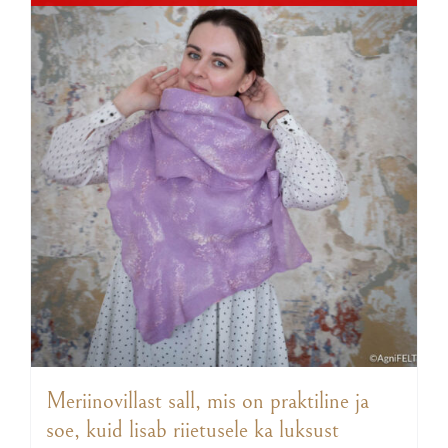
Meriinovillast sall, mis on praktiline ja
soe, kuid lisab riietusele ka luksust