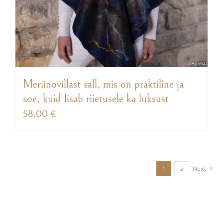
Meriinovillast sall, mis on praktiline ja
soe, kuid lisab riietusele ka luksust
58,00
€
1
2
Next