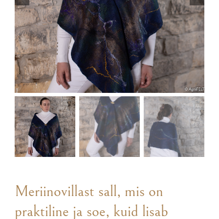
Meriinovillast sall, mis on
praktiline ja soe, kuid lisab