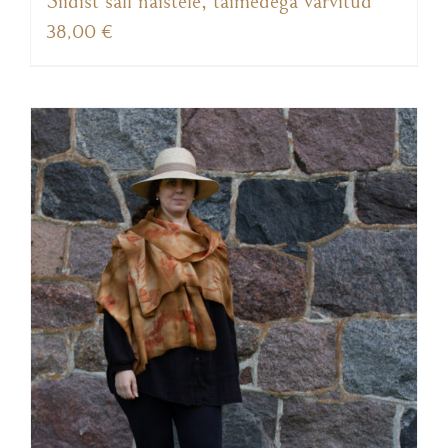
Siidist sall naistele, taimedega värvitud
38,00
€