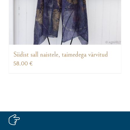
Siidist sall naistele, taimedega värvitud
58,00
€