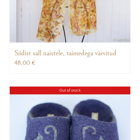
Siidist sall naistele, taimedega värvitud
48,00
€
Out of stock