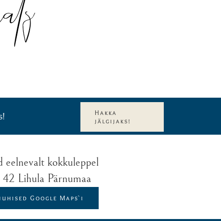
Hakka
s!
jälgijaks!
d eelnevalt kokkuleppel
t 42 Lihula Pärnumaa
juhised Google Maps`i