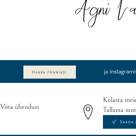
ja Instagrami
Hakka fänniks!
Külasta mei
 Võta ühendust
Tallinna mn
Saada 