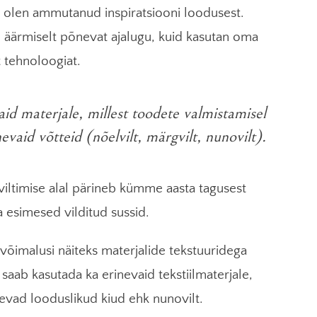
 olen ammutanud inspiratsiooni loodusest.
e äärmiselt põnevat ajalugu, kuid kasutan oma
t tehnoloogiat.
aid materjale, millest toodete valmistamisel
evaid võtteid (nõelvilt, märgvilt, nunovilt).
ltimise alal pärineb kümme aasta tagusest
a esimesed vilditud sussid.
 võimalusi näiteks materjalide tekstuuridega
e saab kasutada ka erinevaid tekstiilmaterjale,
nevad looduslikud kiud ehk nunovilt.