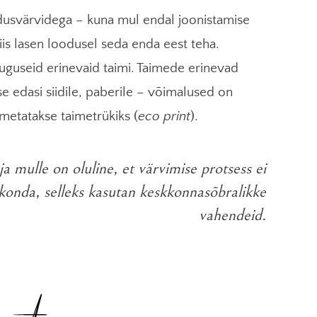
dusvärvidega – kuna mul endal joonistamise
 siis lasen loodusel seda enda eest teha.
uguseid erinevaid taimi. Taimede erinevad
e edasi siidile, paberile – võimalused on
imetatakse taimetrükiks (
eco print
).
a mulle on oluline, et värvimise protsess ei
konda, selleks kasutan keskkonnasõbralikke
vahendeid.