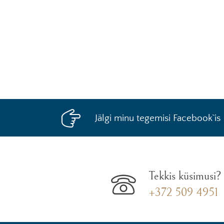
Jälgi minu tegemisi Facebook`is
Tekkis küsimusi?
+372 509 4951