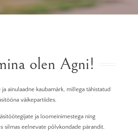
mina olen Agni!
 ja ainulaadne kaubamärk, millega tähistatud
sitööna väikepartiides.
äsitöötegijate ja loomeinimestega ning
s silmas eelnevate põlvkondade pärandit.