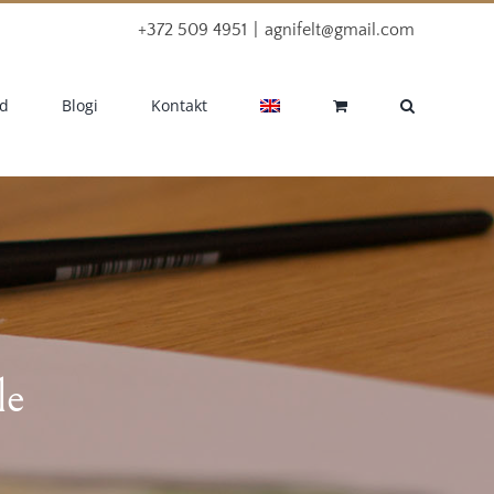
+372 509 4951
|
agnifelt@gmail.com
d
Blogi
Kontakt
le