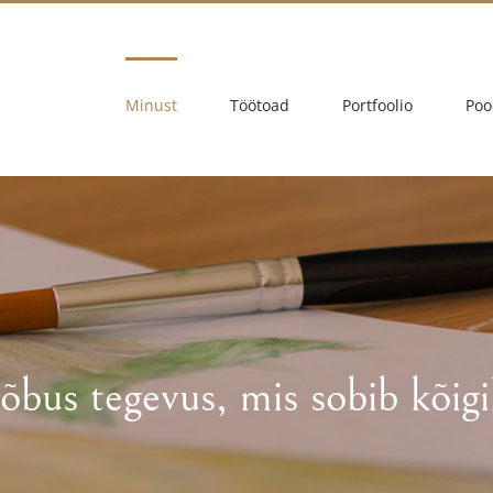
Minust
Töötoad
Portfoolio
Poo
õbus tegevus, mis sobib kõigi