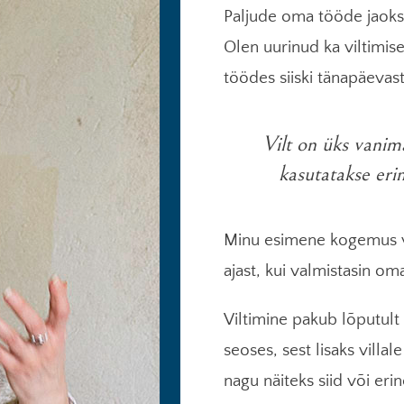
Paljude oma tööde jaoks
Olen uurinud ka viltimis
töödes siiski tänapäevas
Vilt on üks vanim
kasutatakse erin
Minu esimene kogemus vi
ajast, kui valmistasin om
Viltimine pakub lõputult
seoses, sest lisaks villal
nagu näiteks siid või eri