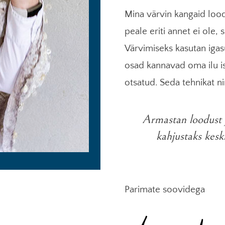
Mina värvin kangaid loo
peale eriti annet ei ole,
Värvimiseks kasutan igas
osad kannavad oma ilu is
otsatud. Seda tehnikat n
Armastan loodust j
kahjustaks kesk
Parimate soovidega