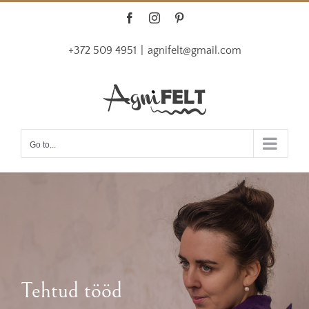
Skip
Facebook
Instagram
Pinterest
to
+372 509 4951
|
agnifelt@gmail.com
content
Go to...
Tehtud tööd