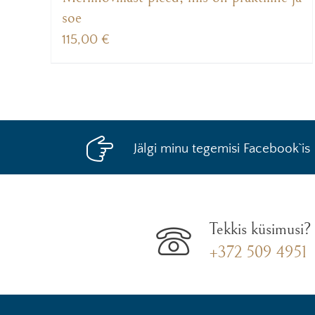
soe
115,00
€
Jälgi minu tegemisi Facebook`is
Tekkis küsimusi?
+372 509 4951