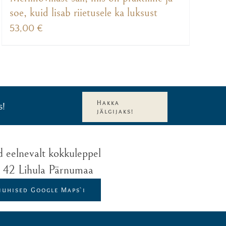
soe, kuid lisab riietusele ka luksust
53,00
€
Hakka
s!
jälgijaks!
d eelnevalt kokkuleppel
t 42 Lihula Pärnumaa
juhised Google Maps`i