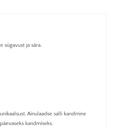
le sügavust ja sära.
 unikaalsust. Ainulaadse salli kandmine
gapäevaseks kandmiseks.