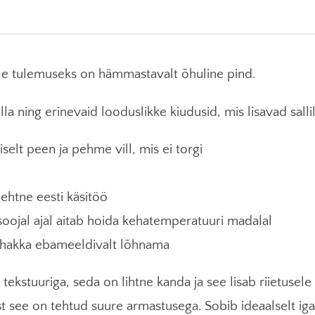
soe,
kuid
lisab
 selle tulemuseks on hämmastavalt õhuline pind.
riietusele
ka
lla ning erinevaid looduslikke kiudusid, mis lisavad salli
luksust
selt peen ja pehme vill, mis ei torgi
kogus
 ehtne eesti käsitöö
 soojal ajal aitab hoida kehatemperatuuri madalal
ei hakka ebameeldivalt lõhnama
tekstuuriga, seda on lihtne kanda ja see lisab riietusele
t see on tehtud suure armastusega. Sobib ideaalselt i