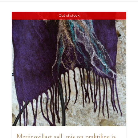
Out of stock
Meriinovillast sall, mis on praktiline ja