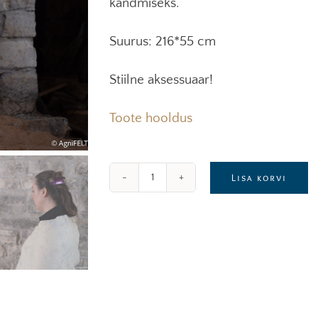
kandmiseks.
Suurus: 216*55 cm
Stiilne aksessuaar!
Toote hooldus
Lisa korvi
Meriinovillast
sall,
mis
on
praktiline
ja