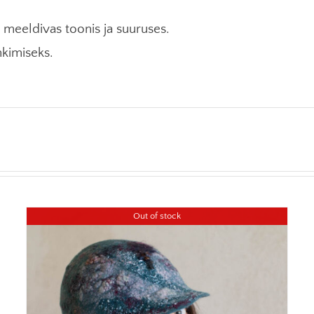
 meeldivas toonis ja suuruses.
nkimiseks.
Out of stock