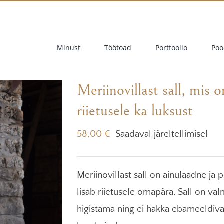
Minust
Töötoad
Portfoolio
Poo
Meriinovillast sall, mis o
riietusele ka luksust
58,00
€
Saadaval järeltellimisel
Meriinovillast sall on ainulaadne ja 
lisab riietusele omapära. Sall on valm
higistama ning ei hakka ebameeldiva