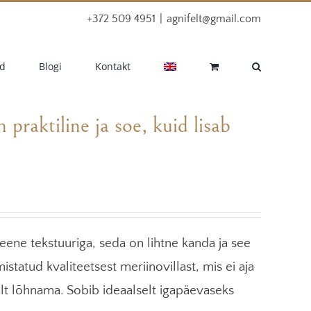
+372 509 4951
|
agnifelt@gmail.com
d
Blogi
Kontakt
n praktiline ja soe, kuid lisab
peene tekstuuriga, seda on lihtne kanda ja see
istatud kvaliteetsest meriinovillast, mis ei aja
lt lõhnama. Sobib ideaalselt igapäevaseks