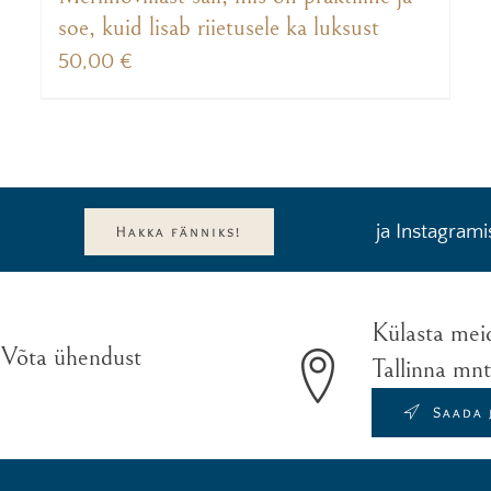
soe, kuid lisab riietusele ka luksust
50,00
€
ja Instagrami
Hakka fänniks!
Külasta mei
 Võta ühendust
Tallinna mn
Saada 