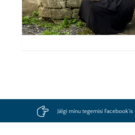
Jälgi minu tegemisi Facebook`is