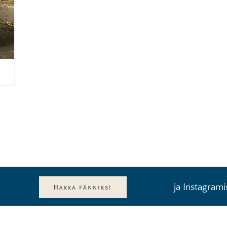
ja Instagrami
Hakka fänniks!