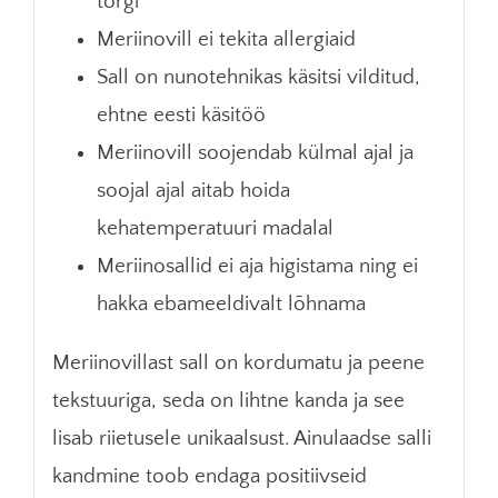
torgi
Meriinovill ei tekita allergiaid
Sall on nunotehnikas käsitsi vilditud,
ehtne eesti käsitöö
Meriinovill soojendab külmal ajal ja
soojal ajal aitab hoida
kehatemperatuuri madalal
Meriinosallid ei aja higistama ning ei
hakka ebameeldivalt lõhnama
Meriinovillast sall on kordumatu ja peene
tekstuuriga, seda on lihtne kanda ja see
lisab riietusele unikaalsust. Ainulaadse salli
kandmine toob endaga positiivseid