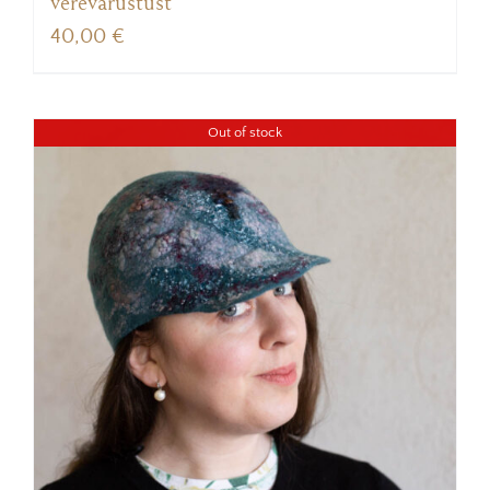
verevarustust
40,00
€
Out of stock