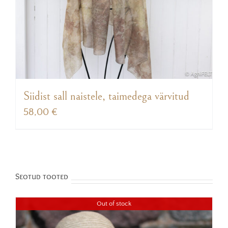
Siidist sall naistele, taimedega värvitud
58,00
€
Seotud tooted
Out of stock