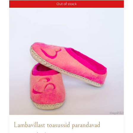
Out of stock
Lambavillast toasussid parandavad