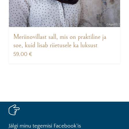
Meriinovillast sall, mis on praktiline ja
soe, kuid lisab riietusele ka luksust
59,00
€
Jälgi minu tegemisi Facebook`is