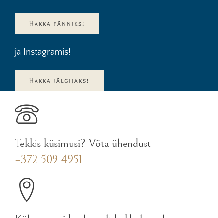
Hakka fänniks!
ja Instagramis!
Hakka jälgijaks!
Tekkis küsimusi? Võta ühendust
+372 509 4951