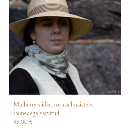
Mulberry siidist torusall naistele,
taimedega värvitud
45,00
€