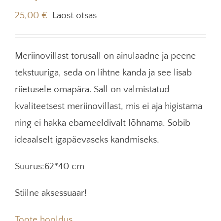
25,00
€
Laost otsas
Meriinovillast torusall on ainulaadne ja peene
tekstuuriga, seda on lihtne kanda ja see lisab
riietusele omapära. Sall on valmistatud
kvaliteetsest meriinovillast, mis ei aja higistama
ning ei hakka ebameeldivalt lõhnama. Sobib
ideaalselt igapäevaseks kandmiseks.
Suurus:62*40 cm
Stiilne aksessuaar!
Toote hooldus