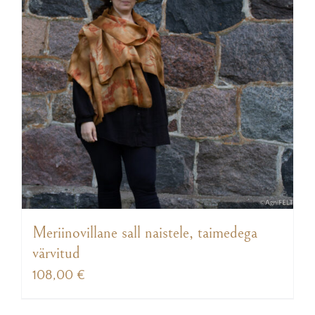
Meriinovillane sall naistele, taimedega
värvitud
108,00
€