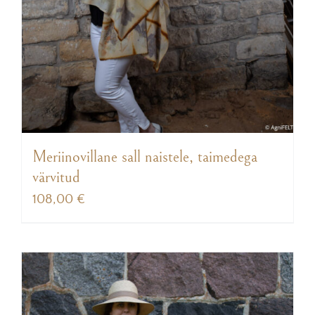
Meriinovillane sall naistele, taimedega
värvitud
108,00
€