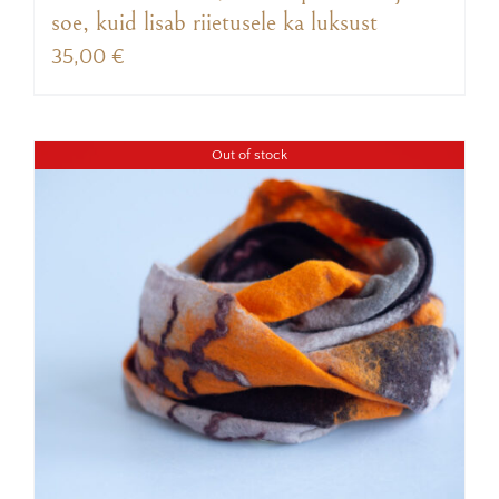
soe, kuid lisab riietusele ka luksust
35,00
€
Out of stock