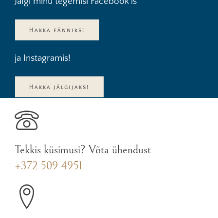
Jälgi minu tegemisi Facebook`is
Hakka fänniks!
ja Instagramis!
Hakka jälgijaks!
Tekkis küsimusi? Võta ühendust
+372 509 4951