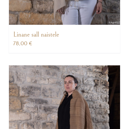
Linane sall naistele
78,00
€