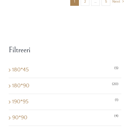
1
2
…
5
Next
Filtreeri
(5)
180*45
(20)
180*90
(1)
190*95
(4)
90*90