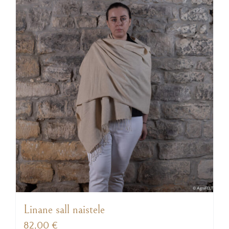
Linane sall naistele
82,00
€