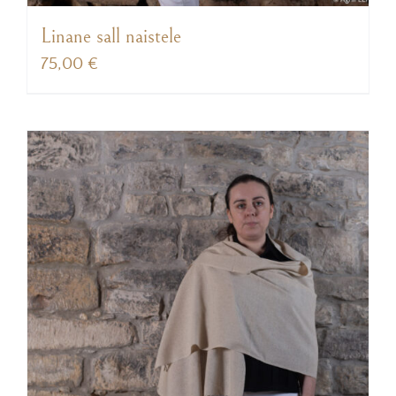
Linane sall naistele
75,00
€