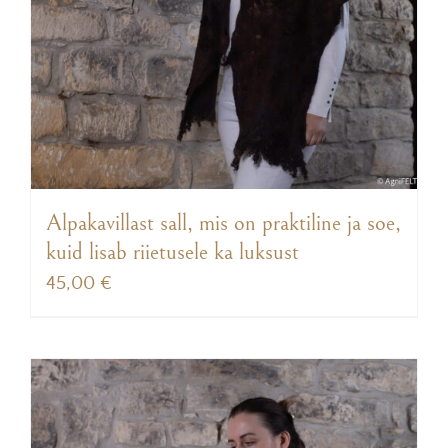
Alpakavillast sall, mis on praktiline ja soe,
kuid lisab riietusele ka luksust
45,00
€