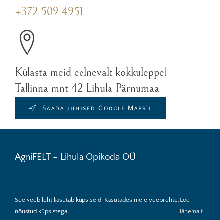
+372 509 4951
Külasta meid eelnevalt kokkuleppel
Tallinna mnt 42 Lihula Pärnumaa
Saada juhised Google Maps`i
AgniFELT – Lihula Õpikoda OÜ
See veebileht kasutab küpsiseid. Kasutades meie veebilehte,
Loe
Müügitingimused
Tagastamine
Toote hooldus
nõustud küpsistega.
lähemalt
Kohaletoimetamine
Privaatsuspoliitika