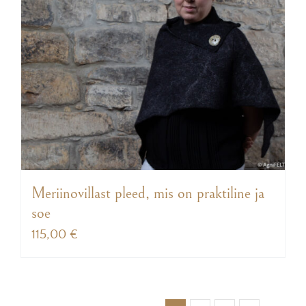
Meriinovillast pleed, mis on praktiline ja
soe
115,00
€