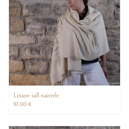
Linane sall naistele
97,00
€