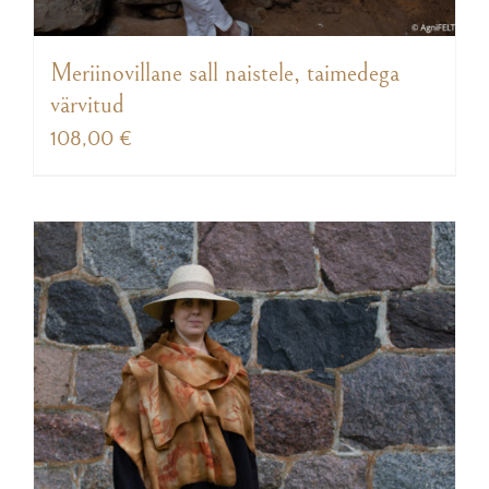
Meriinovillane sall naistele, taimedega
värvitud
108,00
€