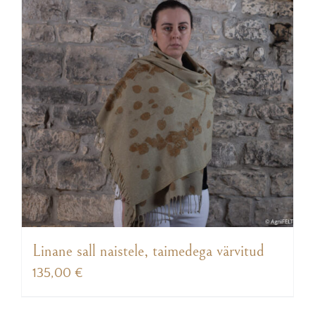
Linane sall naistele, taimedega värvitud
135,00
€