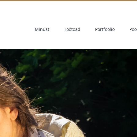
Minust
Töötoad
Portfoolio
Poo