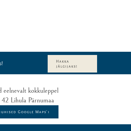
Hakka
s!
jälgijaks!
d eelnevalt kokkuleppel
t 42 Lihula Pärnumaa
juhised Google Maps`i