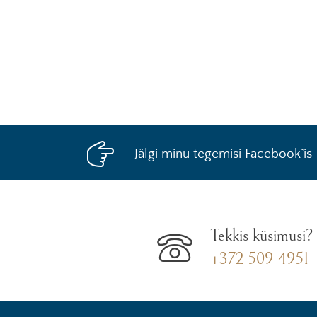
Jälgi minu tegemisi Facebook`is
Tekkis küsimusi?
+372 509 4951