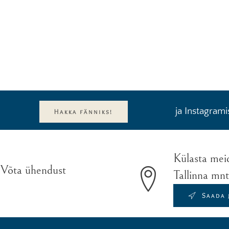
ja Instagrami
Hakka fänniks!
Külasta mei
 Võta ühendust
Tallinna mn
Saada 