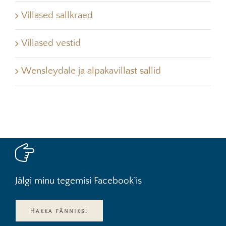
Villased sallkraed
Villased vestid
Wensleydale ja alpakavillast sallid
Jälgi minu tegemisi Facebook`is
Hakka fänniks!