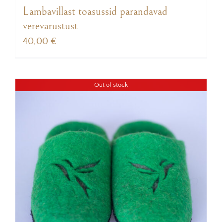
Lambavillast toasussid parandavad
verevarustust
40,00
€
Out of stock