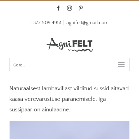
Skip
Facebook
Instagram
Pinterest
to
+372 509 4951
|
agnifelt@gmail.com
content
Go to...
Naturaalsest lambavillast vilditud sussid aitavad
kaasa verevarustuse paranemisele. Iga
sussipaar on ainulaadne.