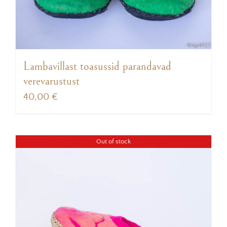
Lambavillast toasussid parandavad
verevarustust
40,00
€
Out of stock