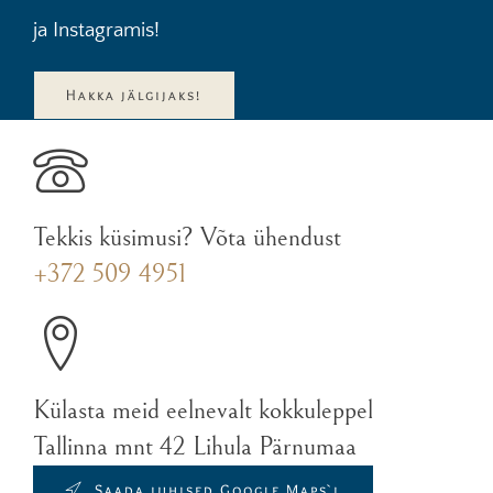
ja Instagramis!
Hakka jälgijaks!
Tekkis küsimusi? Võta ühendust
+372 509 4951
Külasta meid eelnevalt kokkuleppel
Tallinna mnt 42 Lihula Pärnumaa
Saada juhised Google Maps`i