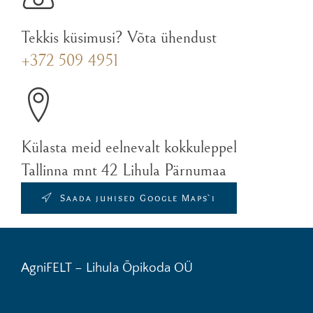
Tekkis küsimusi? Võta ühendust
+372 509 4951
Külasta meid eelnevalt kokkuleppel
Tallinna mnt 42 Lihula Pärnumaa
Saada juhised Google Maps`i
AgniFELT – Lihula Õpikoda OÜ