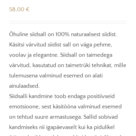
58,00
€
Õhuline siidsall on 100% naturaalsest siidist.
Käsitsi värvitud siidist sall on väga pehme,
voolav ja elegantne. Siidsall on taimedega
värvitud, kasutatud on taimetrüki tehnikat, mille
tulemusena valminud esemed on alati
ainulaadsed.
Siidsalli kandmine toob endaga positiivseid
emotsioone, sest käsitööna valminud esemed
on tehtud suure armastusega. Sallid sobivad
kandmiseks nii igapäevaselt kui ka pidulikel