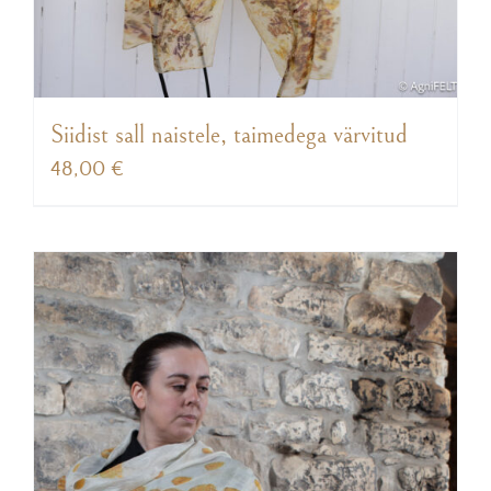
Siidist sall naistele, taimedega värvitud
48,00
€