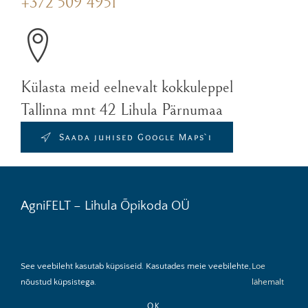
+372 509 4951
Külasta meid eelnevalt kokkuleppel
Tallinna mnt 42 Lihula Pärnumaa
Saada juhised Google Maps`i
AgniFELT – Lihula Õpikoda OÜ
See veebileht kasutab küpsiseid. Kasutades meie veebilehte,
Loe
Müügitingimused
Tagastamine
Toote hooldus
nõustud küpsistega.
lähemalt
Kohaletoimetamine
Privaatsuspoliitika
OK