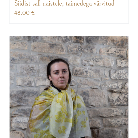
Siidist sall naistele, taimedega värvitud
48,00
€