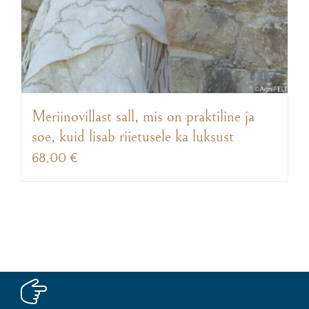
Meriinovillast sall, mis on praktiline ja
soe, kuid lisab riietusele ka luksust
68,00
€