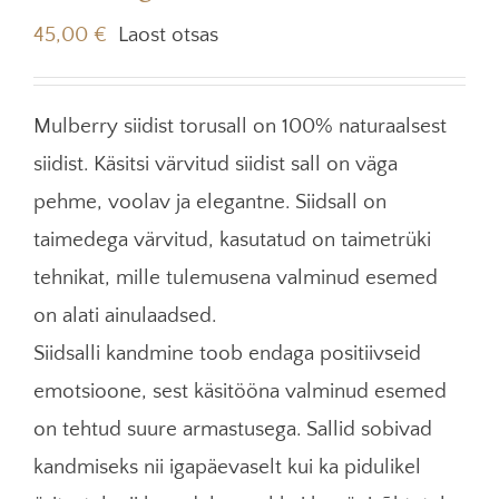
45,00
€
Laost otsas
Mulberry siidist torusall on 100% naturaalsest
siidist. Käsitsi värvitud siidist sall on väga
pehme, voolav ja elegantne. Siidsall on
taimedega värvitud, kasutatud on taimetrüki
tehnikat, mille tulemusena valminud esemed
on alati ainulaadsed.
Siidsalli kandmine toob endaga positiivseid
emotsioone, sest käsitööna valminud esemed
on tehtud suure armastusega. Sallid sobivad
kandmiseks nii igapäevaselt kui ka pidulikel