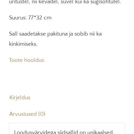
üritustel, nii kevadel, suvel kui ka sügisõhtutel.
Suurus: 77*32 cm
Sall saadetakse pakituna ja sobib nii ka
kinkimiseks.
Toote hooldus
Kirjeldus
Arvustused (0)
Loodusvärvidega siidsallid on unikaalsed,