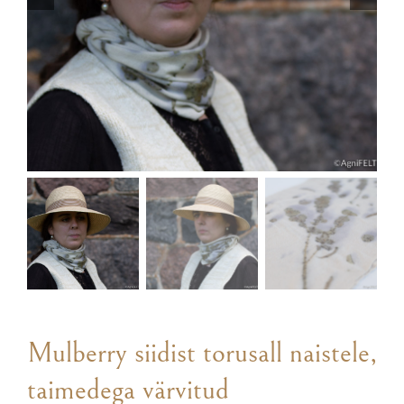
Mulberry siidist torusall naistele,
taimedega värvitud