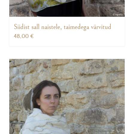
Siidist sall naistele, taimedega värvitud
48,00
€