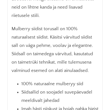
neid on lihtne kanda ja need lisavad
riietusele stiili.
Mulberry siidist torusall on 100%
naturaalsest siidist. Käsitsi värvitud siidist
sall on väga pehme, voolav ja elegantne.
Siidsall on taimedega värvitud, kasutatud
on taimetrüki tehnikat, mille tulemusena
valminud esemed on alati ainulaadsed.
100% naturaalne mulberyy siid
Siidsallid on soojadel suvepäevadel
meeldivalt jahedad
Imab hästi niiskust ja hoiab nahka higist