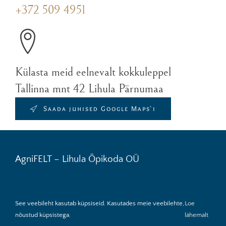
+372 509 4951
Külasta meid eelnevalt kokkuleppel
Tallinna mnt 42 Lihula Pärnumaa
Saada juhised Google Maps`i
AgniFELT – Lihula Õpikoda OÜ
See veebileht kasutab küpsiseid. Kasutades meie veebilehte,
Loe
Müügitingimused
Tagastamine
Toote hooldus
nõustud küpsistega.
lähemalt
Kohaletoimetamine
Privaatsuspoliitika