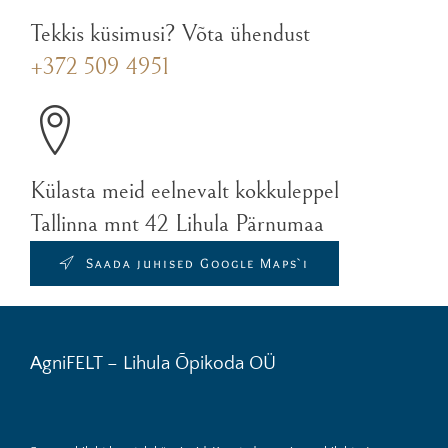
Tekkis küsimusi? Võta ühendust
+372 509 4951
Külasta meid eelnevalt kokkuleppel
Tallinna mnt 42 Lihula Pärnumaa
Saada juhised Google Maps`i
AgniFELT – Lihula Õpikoda OÜ