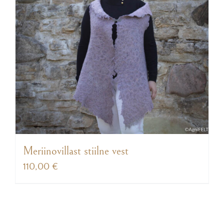
Meriinovillast stiilne vest
110,00
€